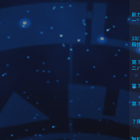
新
ー
10
殺
第
ニ
第
第
７
無