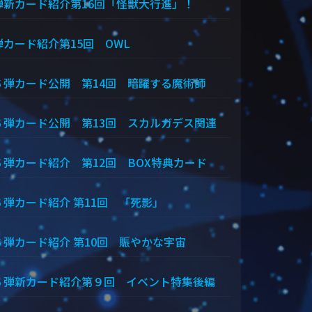
弾新カード紹介第16回「怪獣大行進」！
弾カード紹介第15回 OWL
６弾カード公開 第14回 暗躍する魔術師
６弾カード公開 第13回 スカルガデス関連
６弾カード紹介 第12回 BOX特典カード
６弾カード紹介 第11回 「死影」
６弾カード紹介 第10回 賑やかな宇宙
６弾新カード紹介第９回 イベント特集後編