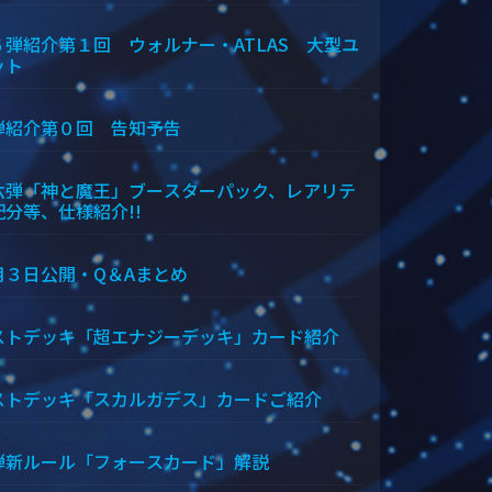
６弾紹介第１回 ウォルナー・ATLAS 大型ユ
ット
弾紹介第０回 告知予告
六弾「神と魔王」ブースターパック、レアリテ
配分等、仕様紹介!!
月３日公開・Q＆Aまとめ
ストデッキ「超エナジーデッキ」カード紹介
ストデッキ「スカルガデス」カードご紹介
弾新ルール「フォースカード」解説