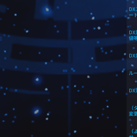
D
ー
D
値
D
ル
D
（
変
（
せ