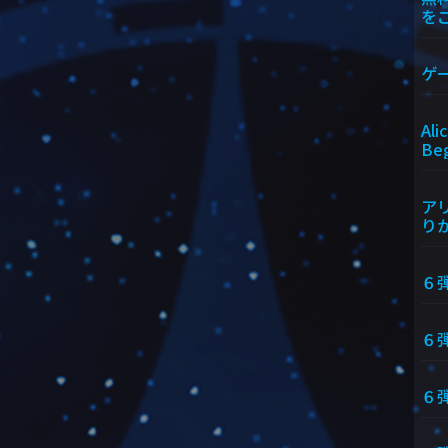
を
ゲ
Ali
Beg
アリ
りか
６
６弾
６