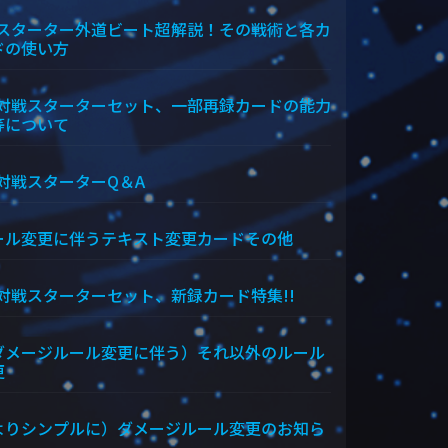
Xスターター外道ビート超解説！その戦術と各カ
ドの使い方
X対戦スターターセット、一部再録カードの能力
等について
X対戦スターターQ＆A
ール変更に伴うテキスト変更カードその他
X対戦スターターセット、新録カード特集!!
ダメージルール変更に伴う）それ以外のルール
更
よりシンプルに）ダメージルール変更のお知ら