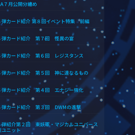
＆A７月公開分纏め
６弾カード紹介 第８回イベント特集 前編
６弾カード紹介 第７回 怪異の宴
６弾カード紹介 第６回 レジスタンス
６弾カード紹介 第５回 神に連なるもの
６弾カード紹介 第４回 エナジー強化
６弾カード紹介 第３回 DWMの進撃
６弾紹介第２回 東妖軍・マジカルユニバース
型ユニット