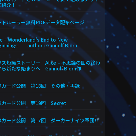
ご紹介！
ートルーラー無料PDFデータ配布ページ
ce – Wonderland’s End to New
innings author : Gunnolf.Bjorn
ス短編ストーリー Alice – 不思議の国の終わ
ら新たな始まりへ Gunnolf.Bjorn作
弾カード公開 第18回 その他・再録
カード公開 第19回 Secret
弾カード公開 第17回 ダーカーナイツ軍団!!