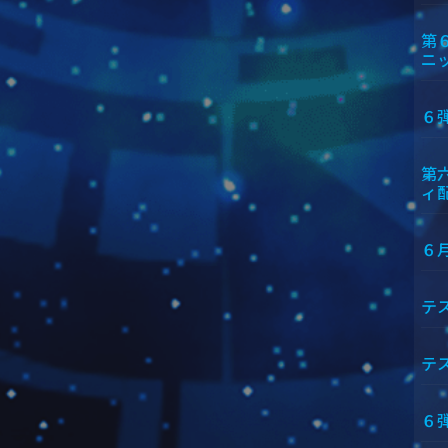
第
ニ
６
第
ィ
６
テ
テ
６