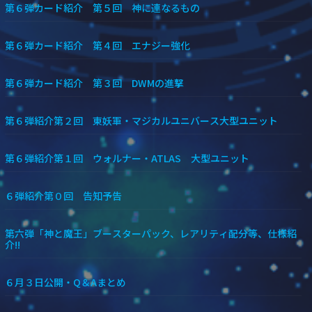
第６弾カード紹介 第５回 神に連なるもの
第６弾カード紹介 第４回 エナジー強化
第６弾カード紹介 第３回 DWMの進撃
第６弾紹介第２回 東妖軍・マジカルユニバース大型ユニット
第６弾紹介第１回 ウォルナー・ATLAS 大型ユニット
６弾紹介第０回 告知予告
第六弾「神と魔王」ブースターパック、レアリティ配分等、仕様紹
介!!
６月３日公開・Q＆Aまとめ