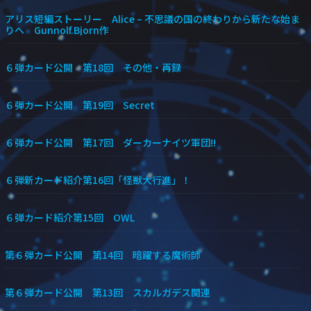
アリス短編ストーリー Alice – 不思議の国の終わりから新たな始ま
りへ Gunnolf.Bjorn作
６弾カード公開 第18回 その他・再録
６弾カード公開 第19回 Secret
６弾カード公開 第17回 ダーカーナイツ軍団!!
６弾新カード紹介第16回「怪獣大行進」！
６弾カード紹介第15回 OWL
第６弾カード公開 第14回 暗躍する魔術師
第６弾カード公開 第13回 スカルガデス関連