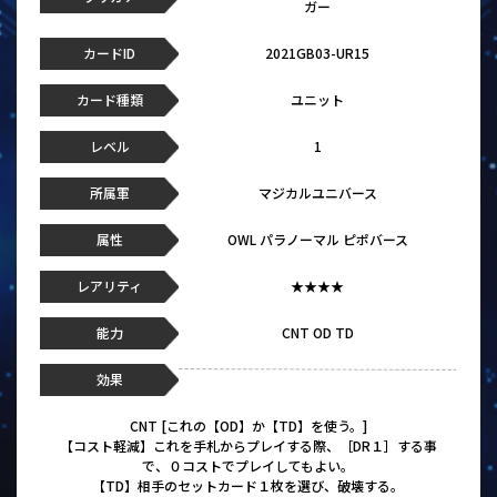
ガー
カードID
2021GB03-UR15
カード種類
ユニット
レベル
1
所属軍
マジカルユニバース
属性
OWL パラノーマル ピポバース
レアリティ
★★★★
能力
CNT OD TD
効果
CNT [これの【OD】か【TD】を使う。]
【コスト軽減】これを手札からプレイする際、［DR１］する事
で、０コストでプレイしてもよい。
【TD】相手のセットカード１枚を選び、破壊する。