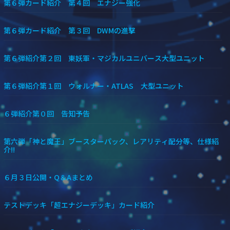
第６弾カード紹介 第４回 エナジー強化
第６弾カード紹介 第３回 DWMの進撃
第６弾紹介第２回 東妖軍・マジカルユニバース大型ユニット
第６弾紹介第１回 ウォルナー・ATLAS 大型ユニット
６弾紹介第０回 告知予告
第六弾「神と魔王」ブースターパック、レアリティ配分等、仕様紹
介!!
６月３日公開・Q＆Aまとめ
テストデッキ「超エナジーデッキ」カード紹介