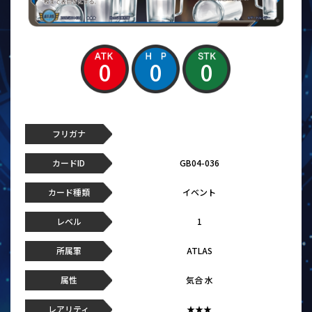
0
0
0
フリガナ
カードID
GB04-036
カード種類
イベント
レベル
1
所属軍
ATLAS
属性
気合 水
レアリティ
★★★