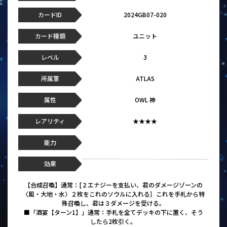
カードID
2024GB07-020
カード種類
ユニット
レベル
3
所属軍
ATLAS
属性
OWL 神
レアリティ
★★★★
能力
効果
【合成召喚】通常：[２エナジーを支払い、君のダメージゾーンの
〈風・大地・水〉２枚をこれのソウルに入れる］これを手札から特
殊召喚し、君は３ダメージを受ける。
■「酒宴【ターン1】」通常：手札を全てデッキの下に置く、そう
したら2枚引く。