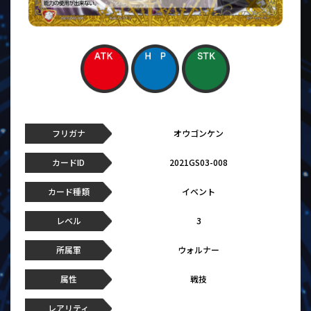
フリガナ
オウゴンケン
カードID
2021GS03-008
カード種類
イベント
レベル
3
所属軍
ウォルナー
属性
戦技
レアリティ