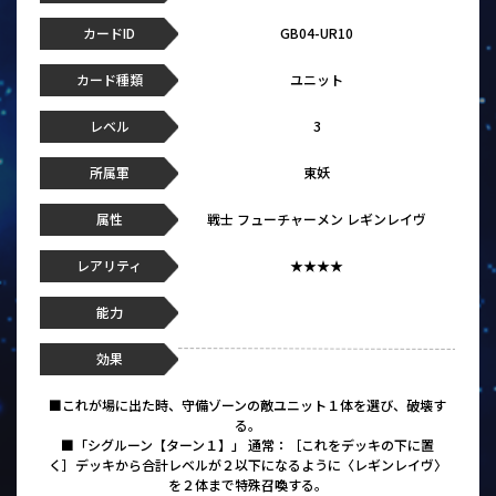
カードID
GB04-UR10
カード種類
ユニット
レベル
3
所属軍
東妖
属性
戦士 フューチャーメン レギンレイヴ
レアリティ
★★★★
能力
効果
■これが場に出た時、守備ゾーンの敵ユニット１体を選び、破壊す
る。
■「シグルーン【ターン１】」 通常：［これをデッキの下に置
く］デッキから合計レベルが２以下になるように〈レギンレイヴ〉
を２体まで特殊召喚する。