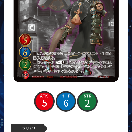
5
6
2
フリガナ