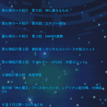
第６弾カード紹介 第５回 神に連なるもの
第６弾カード紹介 第４回 エナジー強化
第６弾カード紹介 第３回 DWMの進撃
第６弾紹介第２回 東妖軍・マジカルユニバース大型ユニット
第６弾紹介第１回 ウォルナー・ATLAS 大型ユニット
６弾紹介第０回 告知予告
第六弾「神と魔王」ブースターパック、レアリティ配分等、仕様紹
介!!
６月３日公開・Q＆Aまとめ