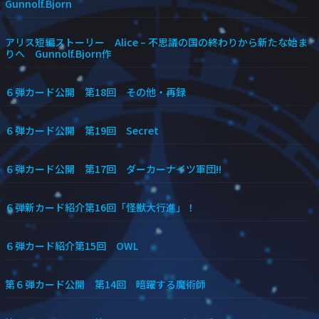
Gunnolf.Bjorn
アリス短編ストーリー Alice – 不思議の国の終わりから新たな始ま
りへ Gunnolf.Bjorn作
６弾カード公開 第18回 その他・再録
６弾カード公開 第19回 Secret
６弾カード公開 第17回 ダーカーナイツ軍団!!
６弾新カード紹介第16回「怪獣大行進」！
６弾カード紹介第15回 OWL
第６弾カード公開 第14回 暗躍する魔術師