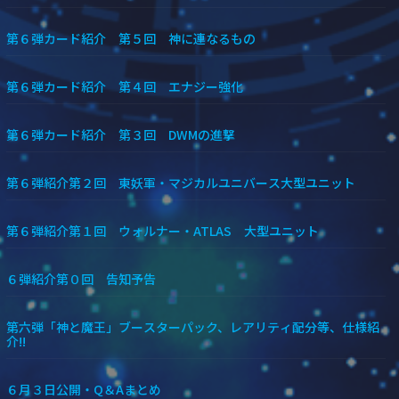
第６弾カード紹介 第５回 神に連なるもの
第６弾カード紹介 第４回 エナジー強化
第６弾カード紹介 第３回 DWMの進撃
第６弾紹介第２回 東妖軍・マジカルユニバース大型ユニット
第６弾紹介第１回 ウォルナー・ATLAS 大型ユニット
６弾紹介第０回 告知予告
第六弾「神と魔王」ブースターパック、レアリティ配分等、仕様紹
介!!
６月３日公開・Q＆Aまとめ