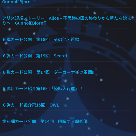
Gunnolf.Bjorn
アリス短編ストーリー Alice – 不思議の国の終わりから新たな始ま
りへ Gunnolf.Bjorn作
６弾カード公開 第18回 その他・再録
６弾カード公開 第19回 Secret
６弾カード公開 第17回 ダーカーナイツ軍団!!
６弾新カード紹介第16回「怪獣大行進」！
６弾カード紹介第15回 OWL
第６弾カード公開 第14回 暗躍する魔術師