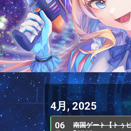
4月, 2025
06
南国ゲート【トぅ