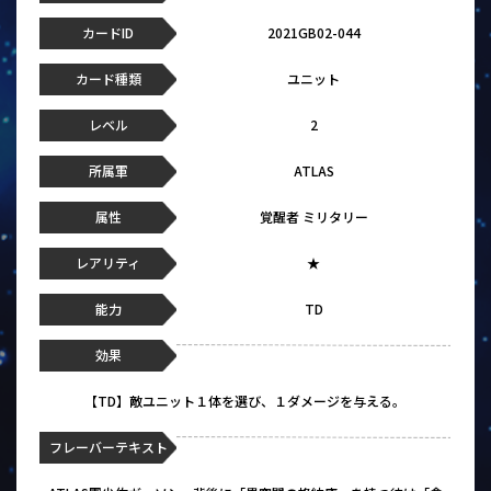
カードID
2021GB02-044
カード種類
ユニット
レベル
2
所属軍
ATLAS
属性
覚醒者 ミリタリー
レアリティ
★
能力
TD
効果
【TD】敵ユニット１体を選び、１ダメージを与える。
フレーバーテキスト