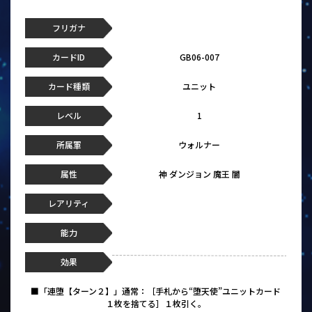
フリガナ
カードID
GB06-007
カード種類
ユニット
レベル
1
所属軍
ウォルナー
属性
神 ダンジョン 魔王 闇
レアリティ
能力
効果
■「連堕【ターン２】」通常：［手札から“堕天使”ユニットカード
１枚を捨てる］１枚引く。