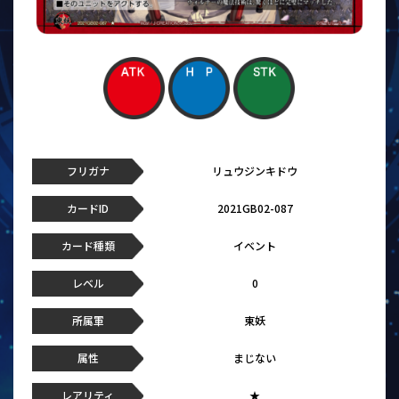
フリガナ
リュウジンキドウ
カードID
2021GB02-087
カード種類
イベント
レベル
0
所属軍
東妖
属性
まじない
レアリティ
★