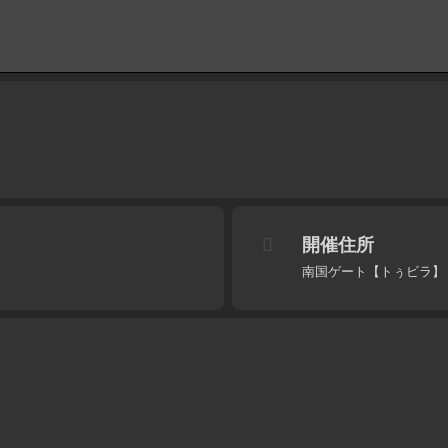
開催住所
南国ゲート【トぅビラ】