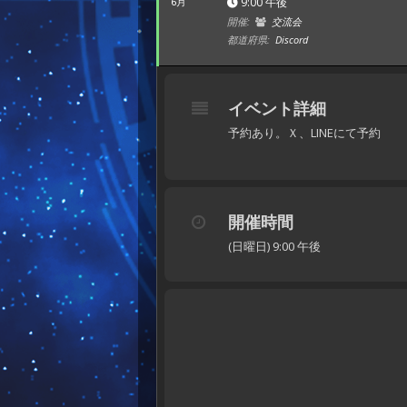
9:00 午後
6月
開催:
交流会
都道府県:
Discord
イベント詳細
予約あり。Ｘ、LINEにて予約
開催時間
(日曜日) 9:00 午後