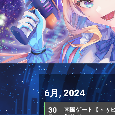
6月, 2024
30
南国ゲート【トぅ