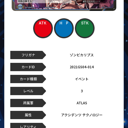
フリガナ
ゾンビカリプス
カードID
2021GS04-014
カード種類
イベント
レベル
3
所属軍
ATLAS
属性
アクシデンツ テクノロジー
レアリティ