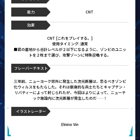
能力
CNT
効果
CNT [これをプレイする。]
使用タイミング: 通常
■君の墓地から合計レベルが２以下になるように、ゾンビのユニッ
トを２枚まで選び、攻撃ゾーンに特殊召喚する。
フレーバーテキスト
三年前、ニューヨーク郊外に発生した次元断層は、恐るべきゾンビ
化ウィルスをもたらした。それは献身的な兵士たちとキャプテン・
リバティーによって封じられたが、今回はよりによって、ニューテ
ック施設内に次元断層が発生したのだ……！
イラストレーター
Elnino Vin