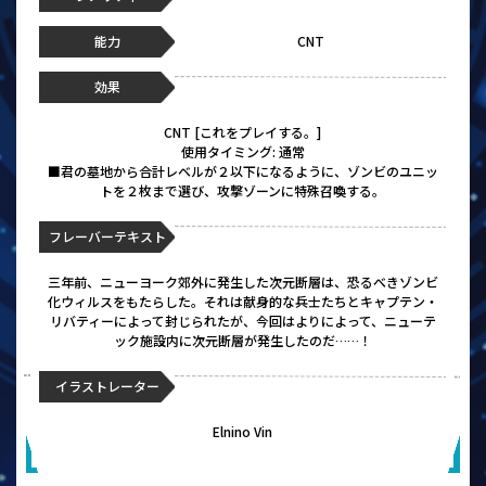
能力
CNT
効果
CNT [これをプレイする。]
使用タイミング: 通常
■君の墓地から合計レベルが２以下になるように、ゾンビのユニッ
トを２枚まで選び、攻撃ゾーンに特殊召喚する。
フレーバーテキスト
三年前、ニューヨーク郊外に発生した次元断層は、恐るべきゾンビ
化ウィルスをもたらした。それは献身的な兵士たちとキャプテン・
リバティーによって封じられたが、今回はよりによって、ニューテ
ック施設内に次元断層が発生したのだ……！
イラストレーター
Elnino Vin