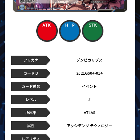
フリガナ
ゾンビカリプス
カードID
2021GS04-014
カード種類
イベント
レベル
3
所属軍
ATLAS
属性
アクシデンツ テクノロジー
レアリティ