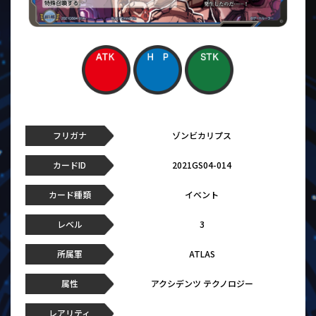
フリガナ
ゾンビカリプス
カードID
2021GS04-014
カード種類
イベント
レベル
3
所属軍
ATLAS
属性
アクシデンツ テクノロジー
レアリティ