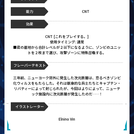
能力
CNT
効果
CNT [これをプレイする。]
使用タイミング: 通常
■君の墓地から合計レベルが２以下になるように、ゾンビのユニッ
トを２枚まで選び、攻撃ゾーンに特殊召喚する。
フレーバーテキスト
三年前、ニューヨーク郊外に発生した次元断層は、恐るべきゾンビ
化ウィルスをもたらした。それは献身的な兵士たちとキャプテン・
リバティーによって封じられたが、今回はよりによって、ニューテ
ック施設内に次元断層が発生したのだ……！
イラストレーター
Elnino Vin