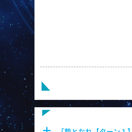
魔竜の神殿
「贄となれ【ターン１
a