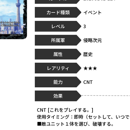
カード種類
イベント
レベル
3
所属軍
侵略次元
属性
歴史
レアリティ
★★★
能力
CNT
効果
CNT [これをプレイする。]
使用タイミング：即時（セットして、いつで
■敵ユニット１体を選び、破壊する。