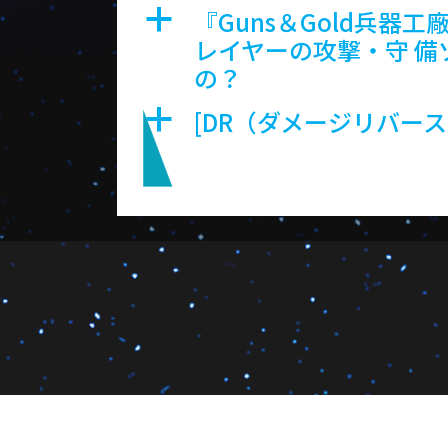
『Guns＆Gold兵
a
レイヤーの攻撃・守 備
の？
[DR（ダメージリバース
a