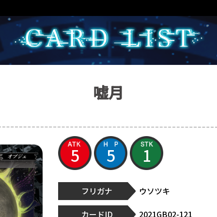
嘘月
5
5
1
フリガナ
ウソツキ
カードID
2021GB02-121