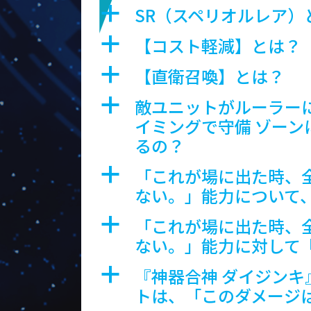
SR（スペリオルレア）
a
【コスト軽減】とは？
a
【直衛召喚】とは？
a
敵ユニットがルーラー
a
イミングで守備 ゾーン
るの？
「これが場に出た時、
a
ない。」能力について
「これが場に出た時、
a
ない。」能力に対して
『神器合神 ダイジンキ
a
トは、「このダメージ