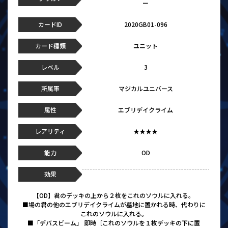
ー
カードID
2020GB01-096
カード種類
ユニット
レベル
3
所属軍
マジカルユニバース
属性
エブリデイクライム
レアリティ
★★★★
能力
OD
効果
【OD】君のデッキの上から２枚をこれのソウルに入れる。
■場の君の他のエブリデイクライムが墓地に置かれる時、代わりに
これのソウルに入れる。
■「デバスビーム」 即時［これのソウルを１枚デッキの下に置