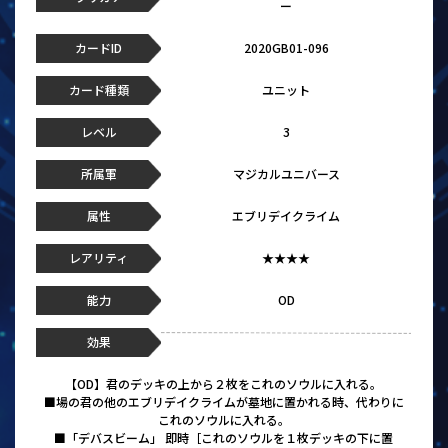
ー
カードID
2020GB01-096
カード種類
ユニット
レベル
3
所属軍
マジカルユニバース
属性
エブリデイクライム
レアリティ
★★★★
能力
OD
効果
【OD】君のデッキの上から２枚をこれのソウルに入れる。
■場の君の他のエブリデイクライムが墓地に置かれる時、代わりに
これのソウルに入れる。
■「デバスビーム」 即時［これのソウルを１枚デッキの下に置