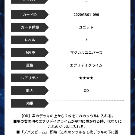
ー
カードID
2020GB01-096
カード種類
ユニット
レベル
3
所属軍
マジカルユニバース
属性
エブリデイクライム
レアリティ
★★★★
能力
OD
効果
【OD】君のデッキの上から２枚をこれのソウルに入れる。
■場の君の他のエブリデイクライムが墓地に置かれる時、代わりに
これのソウルに入れる。
■「デバスビーム」 即時［これのソウルを１枚デッキの下に置