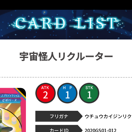
宇宙怪人リクルーター
2
1
1
フリガナ
ウチュウカイジンリク
カードID
2020GS01-012