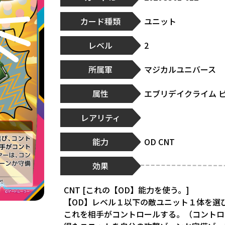
カード種類
ユニット
レベル
2
所属軍
マジカルユニバース
属性
エブリデイクライム 
レアリティ
能力
OD CNT
効果
CNT [これの【OD】能力を使う。]
【OD】レベル１以下の敵ユニット１体を選
これを相手がコントロールする。（コントロ