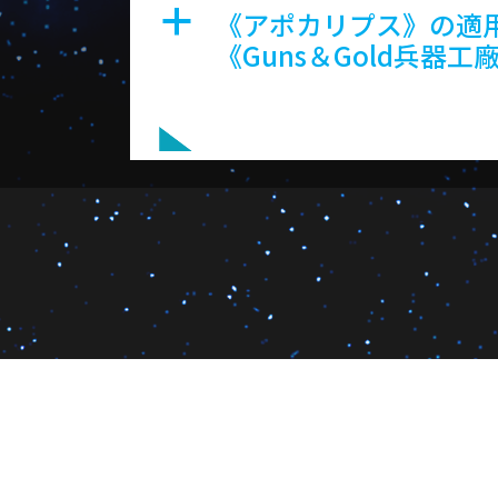
《アポカリプス》の適用
a
《Guns＆Gold兵