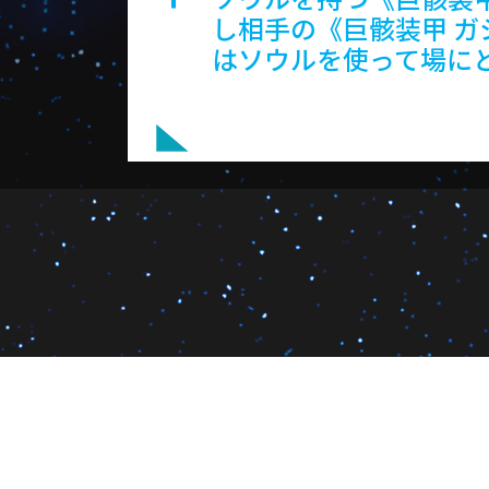
し相手の《巨骸装甲 ガ
はソウルを使って場に