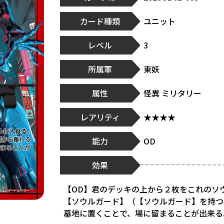
カード種類
ユニット
レベル
3
所属軍
東妖
属性
怪異 ミリタリー
レアリティ
★★★★
能力
OD
効果
【OD】君のデッキの上から２枚をこれのソ
【ソウルガード】（【ソウルガード】を持つ
墓地に置くことで、場に留まることが出来る