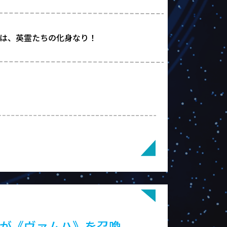
は、英霊たちの化身なり！
分が《ヴァムハ》を召喚