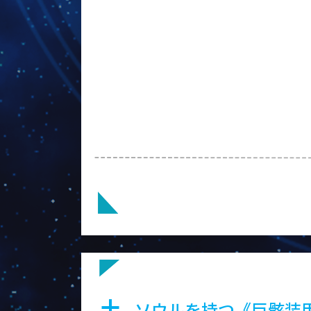
ヴァムハ
ソウルを持つ《巨骸装
a