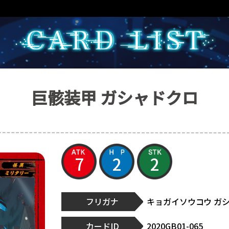
巨骸装甲 ガシャドクロ
7
2
2
フリガナ
キョガイソウコウ ガ
カードID
2020GB01-065