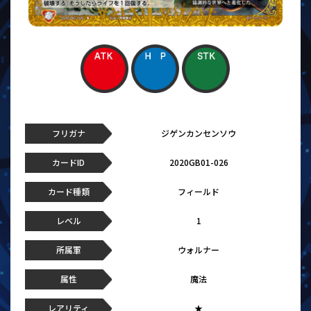
フリガナ
ジゲンカンセンソウ
カードID
2020GB01-026
カード種類
フィールド
レベル
1
所属軍
ウォルナー
属性
魔法
レアリティ
★