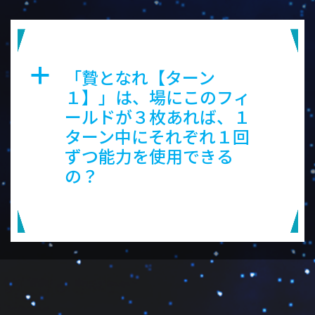
魔竜の神殿
「贄となれ【ターン
a
１】」は、場にこのフィ
ールドが３枚あれば、１
ターン中にそれぞれ１回
ずつ能力を使用できる
の？