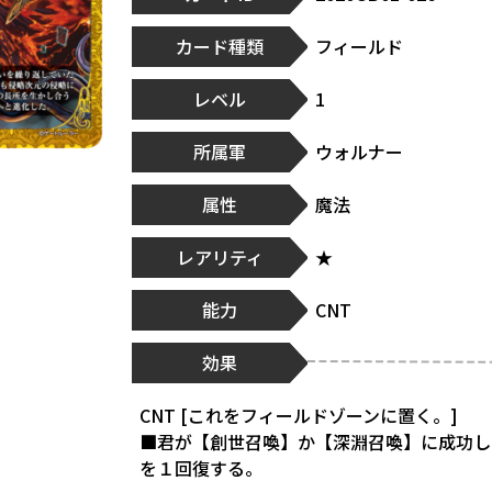
カード種類
フィールド
レベル
1
所属軍
ウォルナー
属性
魔法
レアリティ
★
能力
CNT
効果
CNT [これをフィールドゾーンに置く。]
■君が【創世召喚】か【深淵召喚】に成功し
を１回復する。