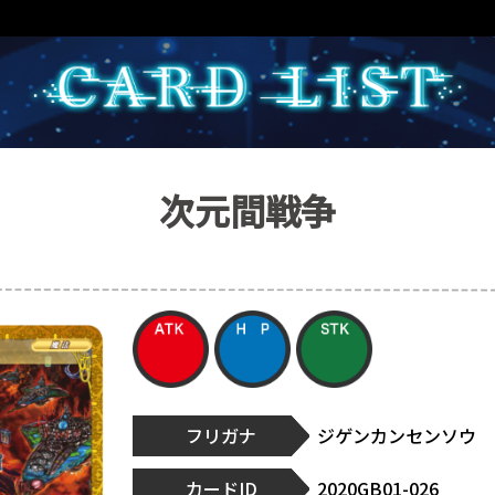
次元間戦争
フリガナ
ジゲンカンセンソウ
カードID
2020GB01-026