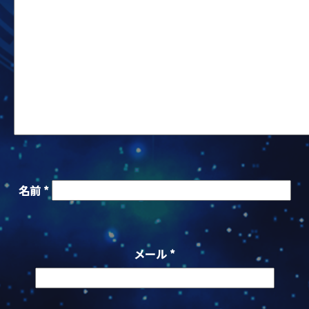
名前
*
メール
*