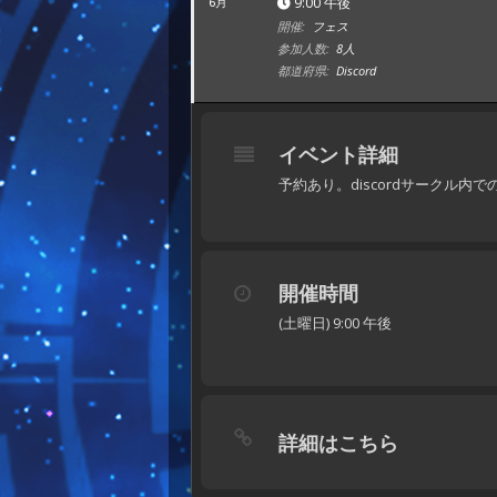
9:00 午後
6月
開催:
フェス
参加人数:
8人
都道府県:
Discord
イベント詳細
予約あり。discordサークル内
開催時間
(土曜日) 9:00 午後
詳細はこちら