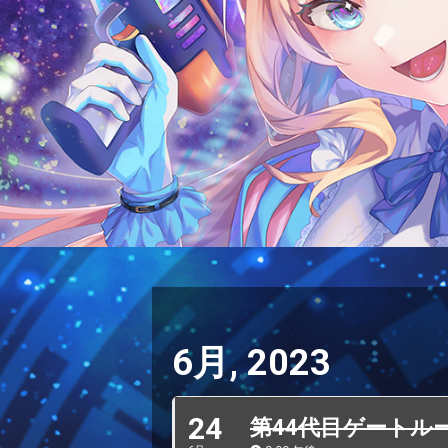
6月, 2023
24
第44代目ゲートル