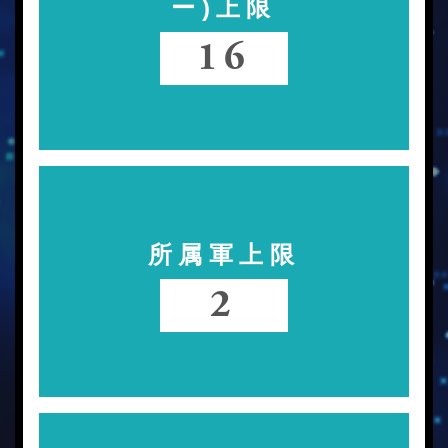
ー)上限
16
所属軍上限
2