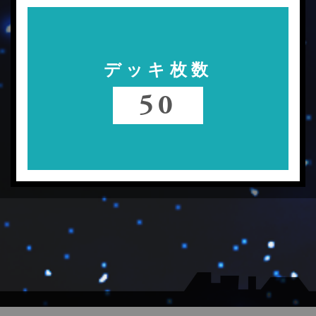
デッキ枚数
50
▼会社概要
▼大会受付
▼メルマガ