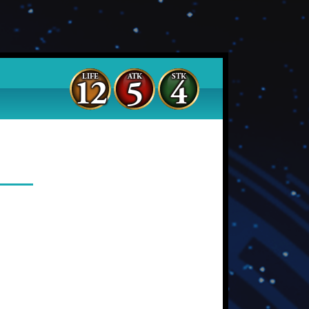
LIFE
ATK
STK
12
5
4