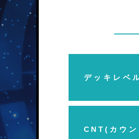
デッキレベ
CNT(カウ