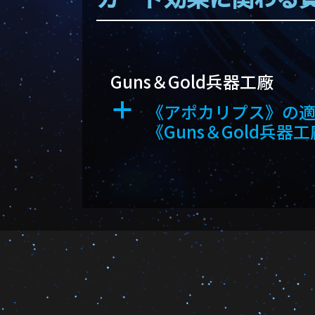
Guns＆Gold兵器工廠
《アポカリプス》の適用
a
《Guns＆Gold