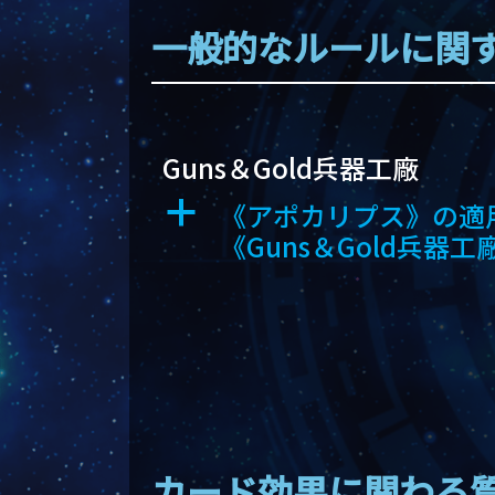
一般的なルールに関
Guns＆Gold兵器工廠
《アポカリプス》の適用
a
《Guns＆Gold兵
カード効果に関わる質