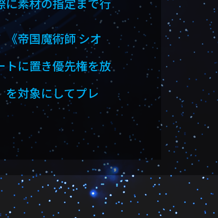
際に素材の指定まで行
、《帝国魔術師 シオ
ートに置き優先権を放
》を対象にしてプレ