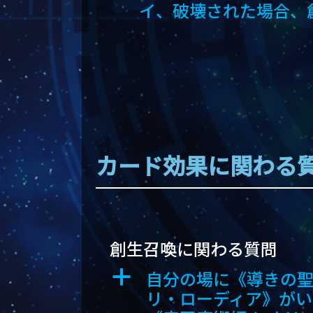
イ、破壊された場合、
カード効果に関わる質
創生召喚に関わる質問
自分の場に《導きの聖
a
リ・ローディア》がい