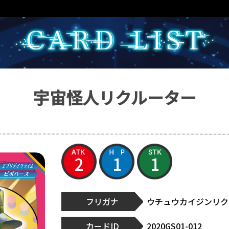
宇宙怪人リクルーター
2
1
1
フリガナ
ウチュウカイジンリク
カードID
2020GS01-012