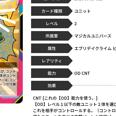
カード種類
ユニット
レベル
2
所属軍
マジカルユニバース
属性
エブリデイクライム 
レアリティ
能力
OD CNT
効果
CNT [これの【OD】能力を使う。]
【OD】レベル１以下の敵ユニット１体を選
これを相手がコントロールする。（コントロ