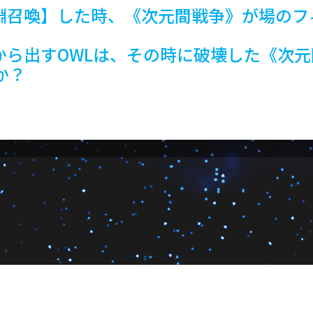
淵召喚】した時、《次元間戦争》が場のフ
から出すOWLは、その時に破壊した《次
か？