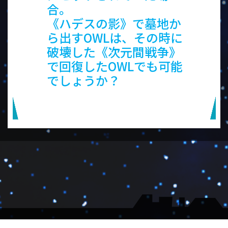
合。
《ハデスの影》で墓地か
ら出すOWLは、その時に
破壊した《次元間戦争》
で回復したOWLでも可能
でしょうか？
▼会社概要
▼大会受付
▼メルマガ