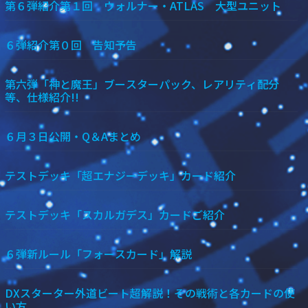
第６弾紹介第１回 ウォルナー・ATLAS 大型ユニット
６弾紹介第０回 告知予告
第六弾「神と魔王」ブースターパック、レアリティ配分
等、仕様紹介!!
６月３日公開・Q＆Aまとめ
テストデッキ「超エナジーデッキ」カード紹介
テストデッキ「スカルガデス」カードご紹介
６弾新ルール「フォースカード」解説
DXスターター外道ビート超解説！その戦術と各カードの使
い方