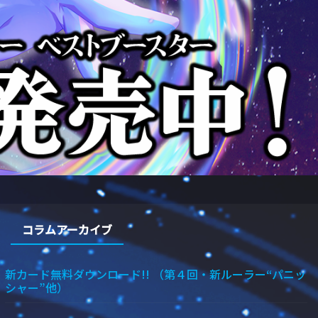
コラムアーカイブ
新カード無料ダウンロード!! （第４回・新ルーラー“パニッ
シャー”他）