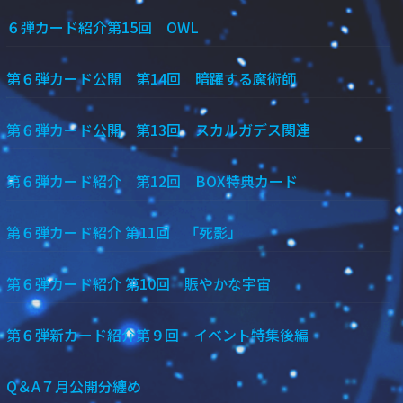
６弾カード紹介第15回 OWL
第６弾カード公開 第14回 暗躍する魔術師
第６弾カード公開 第13回 スカルガデス関連
第６弾カード紹介 第12回 BOX特典カード
第６弾カード紹介 第11回 「死影」
第６弾カード紹介 第10回 賑やかな宇宙
第６弾新カード紹介第９回 イベント特集後編
Q＆A７月公開分纏め