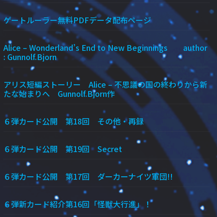
ゲートルーラー無料PDFデータ配布ページ
Alice – Wonderland’s End to New Beginnings author
: Gunnolf.Bjorn
アリス短編ストーリー Alice – 不思議の国の終わりから新
たな始まりへ Gunnolf.Bjorn作
６弾カード公開 第18回 その他・再録
６弾カード公開 第19回 Secret
６弾カード公開 第17回 ダーカーナイツ軍団!!
６弾新カード紹介第16回「怪獣大行進」！