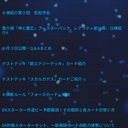
６弾紹介第０回 告知予告
第六弾「神と魔王」ブースターパック、レアリティ配分等、仕様紹
介!!
６月３日公開・Q＆Aまとめ
テストデッキ「超エナジーデッキ」カード紹介
テストデッキ「スカルガデス」カードご紹介
６弾新ルール「フォースカード」解説
DXスターター外道ビート超解説！その戦術と各カードの使い方
DX対戦スターターセット、一部再録カードの能力値等について