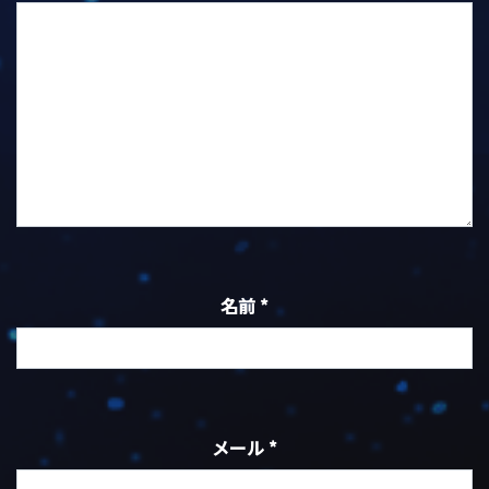
名前
*
メール
*