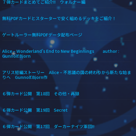
７弾カードまとめてご紹介!! ウォルナー編
無料PDFカードとスターターで安く組めるデッキをご紹介！
ゲートルーラー無料PDFデータ配布ページ
Alice – Wonderland’s End to New Beginnings author :
Gunnolf.Bjorn
アリス短編ストーリー Alice – 不思議の国の終わりから新たな始ま
りへ Gunnolf.Bjorn作
６弾カード公開 第18回 その他・再録
６弾カード公開 第19回 Secret
６弾カード公開 第17回 ダーカーナイツ軍団!!