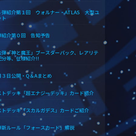
６弾紹介第１回 ウォルナー・ATLAS 大型ユ
ット
弾紹介第０回 告知予告
六弾「神と魔王」ブースターパック、レアリテ
配分等、仕様紹介!!
月３日公開・Q＆Aまとめ
ストデッキ「超エナジーデッキ」カード紹介
ストデッキ「スカルガデス」カードご紹介
弾新ルール「フォースカード」解説