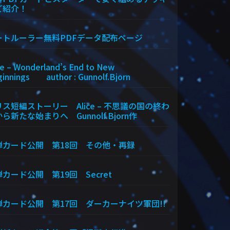
ご紹介！
ートルーラー無料PDFデータ配布ページ
ce – Wonderland’s End to New
innings author : Gunnolf.Bjorn
ス短編ストーリー Alice – 不思議の国の終わ
ら新たな始まりへ Gunnolf.Bjorn作
弾カード公開 第18回 その他・再録
カード公開 第19回 Secret
弾カード公開 第17回 ダーカーナイツ軍団!!