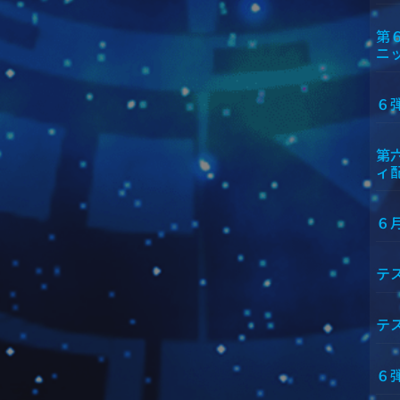
第
ニ
６
第
ィ
６
テ
テ
６