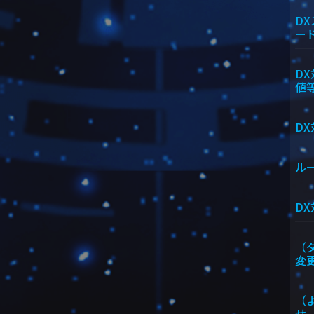
D
ー
D
値
D
ル
D
（
変
（
せ