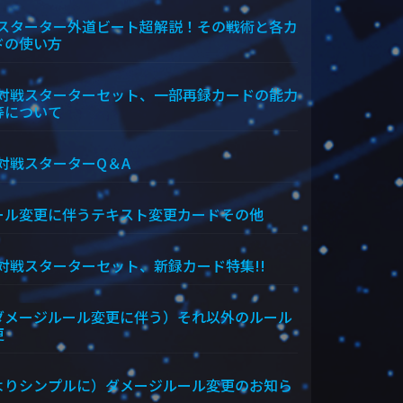
Xスターター外道ビート超解説！その戦術と各カ
ドの使い方
X対戦スターターセット、一部再録カードの能力
等について
X対戦スターターQ＆A
ール変更に伴うテキスト変更カードその他
X対戦スターターセット、新録カード特集!!
ダメージルール変更に伴う）それ以外のルール
更
よりシンプルに）ダメージルール変更のお知ら