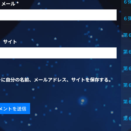
６
メール
*
６
第
サイト
第
第
ーに自分の名前、メールアドレス、サイトを保存する。
第
第
第