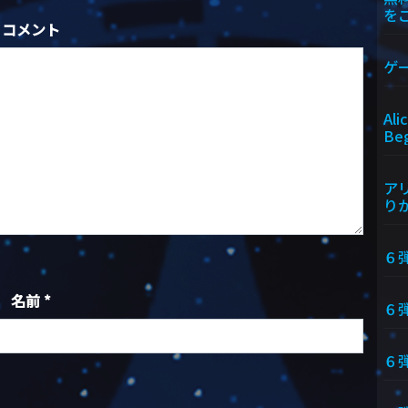
を
コメント
ゲ
Ali
Beg
アリ
りか
６
名前
*
６弾
６