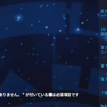
新
ー
10
殺
第
ニ
第
第
７
ありません。
*
が付いている欄は必須項目です
無