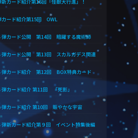
弾新カード紹介第16回「怪獣大行進」！
弾カード紹介第15回 OWL
６弾カード公開 第14回 暗躍する魔術師
６弾カード公開 第13回 スカルガデス関連
６弾カード紹介 第12回 BOX特典カード
６弾カード紹介 第11回 「死影」
６弾カード紹介 第10回 賑やかな宇宙
６弾新カード紹介第９回 イベント特集後編