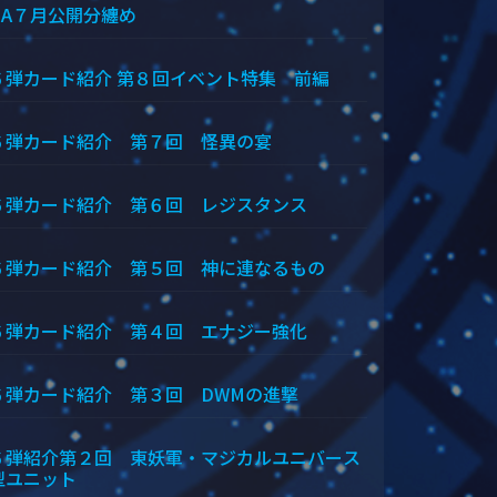
＆A７月公開分纏め
６弾カード紹介 第８回イベント特集 前編
６弾カード紹介 第７回 怪異の宴
６弾カード紹介 第６回 レジスタンス
６弾カード紹介 第５回 神に連なるもの
６弾カード紹介 第４回 エナジー強化
６弾カード紹介 第３回 DWMの進撃
６弾紹介第２回 東妖軍・マジカルユニバース
型ユニット