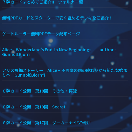
７弾カードまとめてご紹介!! ウォルナー編
無料PDFカードとスターターで安く組めるデッキをご紹介！
ゲートルーラー無料PDFデータ配布ページ
Alice – Wonderland’s End to New Beginnings author :
Gunnolf.Bjorn
アリス短編ストーリー Alice – 不思議の国の終わりから新たな始ま
りへ Gunnolf.Bjorn作
６弾カード公開 第18回 その他・再録
６弾カード公開 第19回 Secret
６弾カード公開 第17回 ダーカーナイツ軍団!!