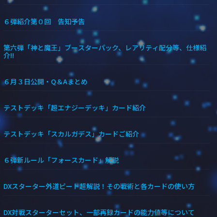
６弾紹介第０回 告知予告
第六弾「神と魔王」ブースターパック、レアリティ配分等、仕様紹
介!!
６月３日公開・Q＆Aまとめ
テストデッキ「超エナジーデッキ」カード紹介
テストデッキ「スカルガデス」カードご紹介
６弾新ルール「フォースカード」解説
DXスターター外道ビート超解説！その戦術と各カードの使い方
DX対戦スターターセット、一部再録カードの能力値等について