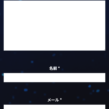
名前
*
メール
*