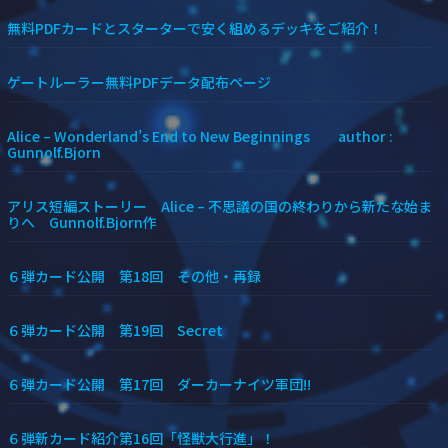
無料PDFカードとスターターで安く組めるデッキをご紹介！
ゲートルーラー無料PDFデータ配布ページ
Alice – Wonderland’s End to New Beginnings author :
Gunnolf.Bjorn
アリス短編ストーリー Alice – 不思議の国の終わりから新たな始ま
りへ Gunnolf.Bjorn作
６弾カード公開 第18回 その他・再録
６弾カード公開 第19回 Secret
６弾カード公開 第17回 ダーカーナイツ軍団!!
６弾新カード紹介第16回「怪獣大行進」！