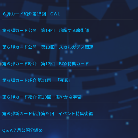
６弾カード紹介第15回 OWL
第６弾カード公開 第14回 暗躍する魔術師
第６弾カード公開 第13回 スカルガデス関連
第６弾カード紹介 第12回 BOX特典カード
第６弾カード紹介 第11回 「死影」
第６弾カード紹介 第10回 賑やかな宇宙
第６弾新カード紹介第９回 イベント特集後編
Q＆A７月公開分纏め