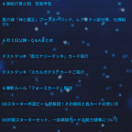
６弾紹介第０回 告知予告
第六弾「神と魔王」ブースターパック、レアリティ配分等、仕様紹
介!!
６月３日公開・Q＆Aまとめ
テストデッキ「超エナジーデッキ」カード紹介
テストデッキ「スカルガデス」カードご紹介
６弾新ルール「フォースカード」解説
DXスターター外道ビート超解説！その戦術と各カードの使い方
DX対戦スターターセット、一部再録カードの能力値等について