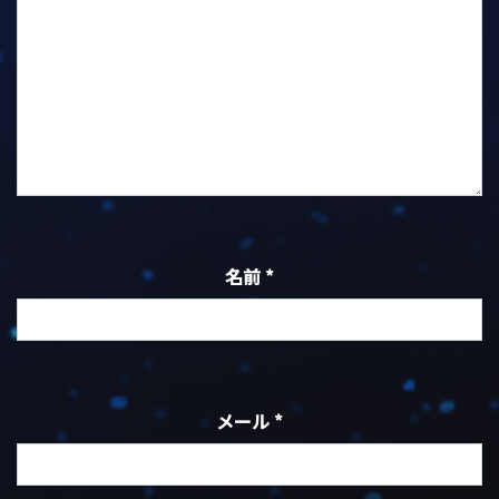
名前
*
メール
*