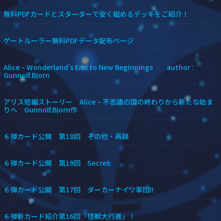
無料PDFカードとスターターで安く組めるデッキをご紹介！
ゲートルーラー無料PDFデータ配布ページ
Alice – Wonderland’s End to New Beginnings author :
Gunnolf.Bjorn
アリス短編ストーリー Alice – 不思議の国の終わりから新たな始ま
りへ Gunnolf.Bjorn作
６弾カード公開 第18回 その他・再録
６弾カード公開 第19回 Secret
６弾カード公開 第17回 ダーカーナイツ軍団!!
６弾新カード紹介第16回「怪獣大行進」！