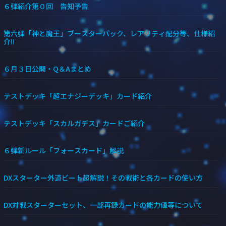
６弾紹介第０回 告知予告
第六弾「神と魔王」ブースターパック、レアリティ配分等、仕様紹
介!!
６月３日公開・Q＆Aまとめ
テストデッキ「超エナジーデッキ」カード紹介
テストデッキ「スカルガデス」カードご紹介
６弾新ルール「フォースカード」解説
DXスターター外道ビート超解説！その戦術と各カードの使い方
DX対戦スターターセット、一部再録カードの能力値等について