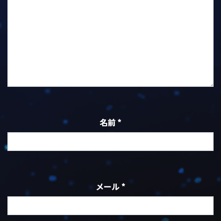
名前
*
メール
*