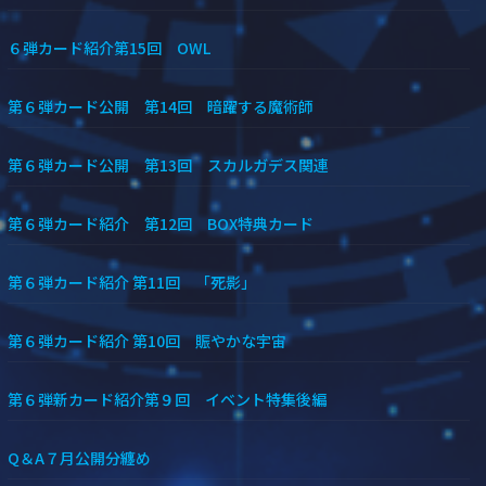
６弾カード紹介第15回 OWL
第６弾カード公開 第14回 暗躍する魔術師
第６弾カード公開 第13回 スカルガデス関連
第６弾カード紹介 第12回 BOX特典カード
第６弾カード紹介 第11回 「死影」
第６弾カード紹介 第10回 賑やかな宇宙
第６弾新カード紹介第９回 イベント特集後編
Q＆A７月公開分纏め