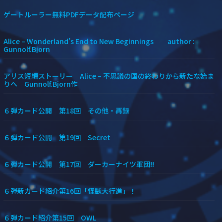
ゲートルーラー無料PDFデータ配布ページ
Alice – Wonderland’s End to New Beginnings author :
Gunnolf.Bjorn
アリス短編ストーリー Alice – 不思議の国の終わりから新たな始ま
りへ Gunnolf.Bjorn作
６弾カード公開 第18回 その他・再録
６弾カード公開 第19回 Secret
６弾カード公開 第17回 ダーカーナイツ軍団!!
６弾新カード紹介第16回「怪獣大行進」！
６弾カード紹介第15回 OWL