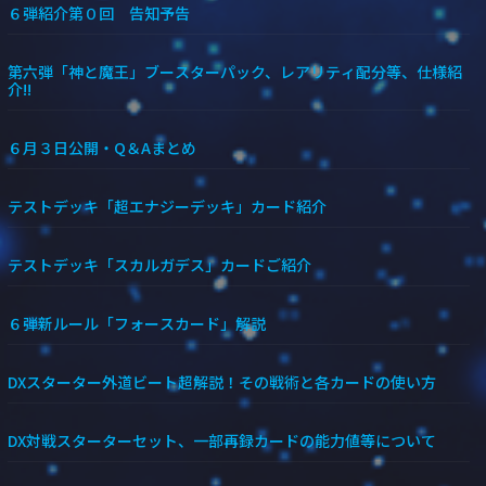
６弾紹介第０回 告知予告
第六弾「神と魔王」ブースターパック、レアリティ配分等、仕様紹
介!!
６月３日公開・Q＆Aまとめ
テストデッキ「超エナジーデッキ」カード紹介
テストデッキ「スカルガデス」カードご紹介
６弾新ルール「フォースカード」解説
DXスターター外道ビート超解説！その戦術と各カードの使い方
DX対戦スターターセット、一部再録カードの能力値等について