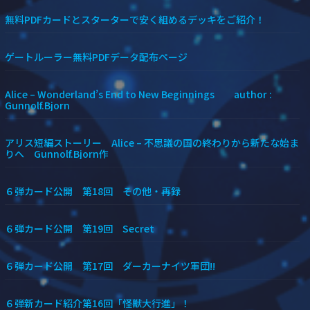
無料PDFカードとスターターで安く組めるデッキをご紹介！
ゲートルーラー無料PDFデータ配布ページ
Alice – Wonderland’s End to New Beginnings author :
Gunnolf.Bjorn
アリス短編ストーリー Alice – 不思議の国の終わりから新たな始ま
りへ Gunnolf.Bjorn作
６弾カード公開 第18回 その他・再録
６弾カード公開 第19回 Secret
６弾カード公開 第17回 ダーカーナイツ軍団!!
６弾新カード紹介第16回「怪獣大行進」！