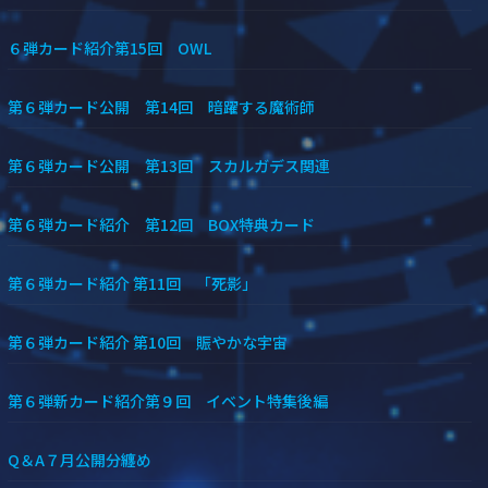
６弾カード紹介第15回 OWL
第６弾カード公開 第14回 暗躍する魔術師
第６弾カード公開 第13回 スカルガデス関連
第６弾カード紹介 第12回 BOX特典カード
第６弾カード紹介 第11回 「死影」
第６弾カード紹介 第10回 賑やかな宇宙
第６弾新カード紹介第９回 イベント特集後編
Q＆A７月公開分纏め