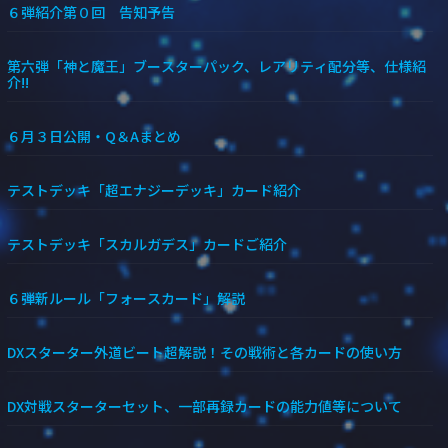
６弾紹介第０回 告知予告
第六弾「神と魔王」ブースターパック、レアリティ配分等、仕様紹
介!!
６月３日公開・Q＆Aまとめ
テストデッキ「超エナジーデッキ」カード紹介
テストデッキ「スカルガデス」カードご紹介
６弾新ルール「フォースカード」解説
DXスターター外道ビート超解説！その戦術と各カードの使い方
DX対戦スターターセット、一部再録カードの能力値等について