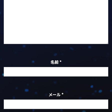
名前
*
メール
*