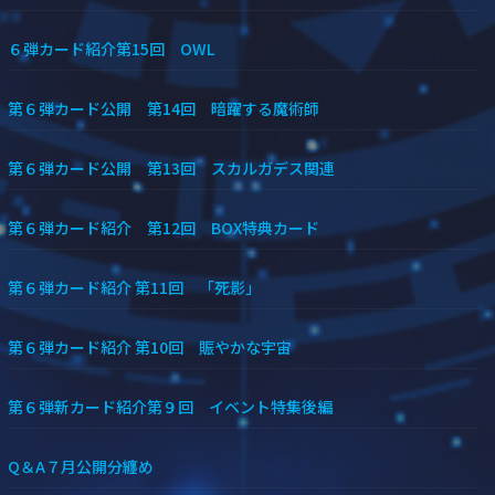
６弾カード紹介第15回 OWL
第６弾カード公開 第14回 暗躍する魔術師
第６弾カード公開 第13回 スカルガデス関連
第６弾カード紹介 第12回 BOX特典カード
第６弾カード紹介 第11回 「死影」
第６弾カード紹介 第10回 賑やかな宇宙
第６弾新カード紹介第９回 イベント特集後編
Q＆A７月公開分纏め