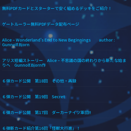
無料PDFカードとスターターで安く組めるデッキをご紹介！
ゲートルーラー無料PDFデータ配布ページ
Alice – Wonderland’s End to New Beginnings author :
Gunnolf.Bjorn
アリス短編ストーリー Alice – 不思議の国の終わりから新たな始ま
りへ Gunnolf.Bjorn作
６弾カード公開 第18回 その他・再録
６弾カード公開 第19回 Secret
６弾カード公開 第17回 ダーカーナイツ軍団!!
６弾新カード紹介第16回「怪獣大行進」！