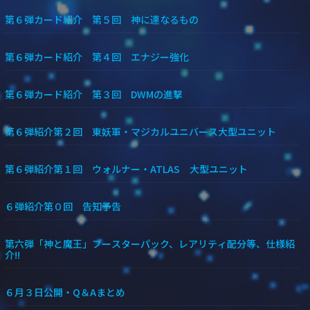
第６弾カード紹介 第５回 神に連なるもの
第６弾カード紹介 第４回 エナジー強化
第６弾カード紹介 第３回 DWMの進撃
第６弾紹介第２回 東妖軍・マジカルユニバース大型ユニット
第６弾紹介第１回 ウォルナー・ATLAS 大型ユニット
６弾紹介第０回 告知予告
第六弾「神と魔王」ブースターパック、レアリティ配分等、仕様紹
介!!
６月３日公開・Q＆Aまとめ