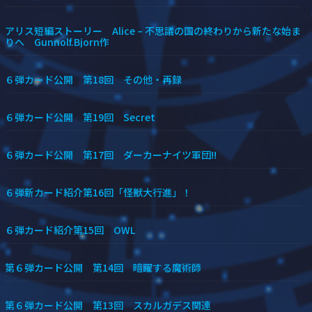
アリス短編ストーリー Alice – 不思議の国の終わりから新たな始ま
りへ Gunnolf.Bjorn作
６弾カード公開 第18回 その他・再録
６弾カード公開 第19回 Secret
６弾カード公開 第17回 ダーカーナイツ軍団!!
６弾新カード紹介第16回「怪獣大行進」！
６弾カード紹介第15回 OWL
第６弾カード公開 第14回 暗躍する魔術師
第６弾カード公開 第13回 スカルガデス関連