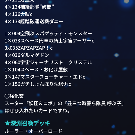
4×134補給部隊“破間”
4×136大祓c
4×138超踏破運送機ダニー
1×004空飛ぶスパゲッティ・モンスター
1×033スペース円卓の騎士宇宙アーサーc
3x035ZAPZAPZAP！c
4×036ダルマゲドン
4×060宇宙ジャーナリスト クリステル
1×104スペース・お化け屋敷
3×147マスターフューチャー・エドc
1×156ガチしょんぼり沈殿丸c
◯強化案
スーター「妖怪＆ロボ」の「丑三つ時警ら隊員 呼ぶ子」
はぜひ入れたいカードですね。
★深淵召喚デッキ
ルーラー・オーバーロード