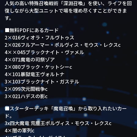
人気の高い特殊召喚戦術「深淵召喚」を使い、ライフを回
復しながら大型ユニットで場を埋め尽くすことができま
す。
■無料PDFにあるカード
2×016ヴィオラ・フルヴトゥス
2×026フルアーマー・ポルヴィス・モウス・レクスc
4××045ブラックナイト・ヴァメル
4×071魔竜の司祭ゾア
2×080ブラック・ケットシーc
4×101暴獄竜王ヴォルトナ
3×103ブラックナイト・ガステル
2×099次元間戦争c
3×021ハデスの影c
■スターターデッキ「魔竜召喚」から取り入れたいカー
ド。
3x四大魔竜 荒塵王ポルヴィス・モウス・レクスc
4×闇の軍列c