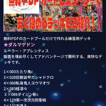
無料PDFのカードプールだけで作れる練習用デッキ
★ダルマゲドン
ルーラー・アプレンティス
盤面を埋め尽くしてアドバンテージで勝利する、爽快なデ
ッキです。
1×003たたり鬼c
3×028巨骸装甲ガシャドクロ
4×060転身鬼人ヨウマオウ
2×085経凛々
３×086ダイジン斬c
4×129第一次次元防衛戦
3×131方違え