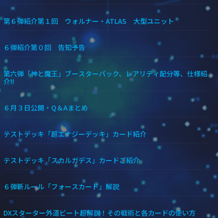
第６弾紹介第１回 ウォルナー・ATLAS 大型ユニット
６弾紹介第０回 告知予告
第六弾「神と魔王」ブースターパック、レアリティ配分等、仕様紹
介!!
６月３日公開・Q＆Aまとめ
テストデッキ「超エナジーデッキ」カード紹介
テストデッキ「スカルガデス」カードご紹介
６弾新ルール「フォースカード」解説
DXスターター外道ビート超解説！その戦術と各カードの使い方