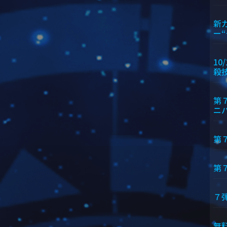
新
ー
10
殺
第
ニ
第
第
７
無