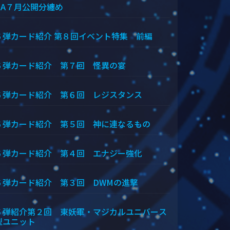
＆A７月公開分纏め
６弾カード紹介 第８回イベント特集 前編
６弾カード紹介 第７回 怪異の宴
６弾カード紹介 第６回 レジスタンス
６弾カード紹介 第５回 神に連なるもの
６弾カード紹介 第４回 エナジー強化
６弾カード紹介 第３回 DWMの進撃
６弾紹介第２回 東妖軍・マジカルユニバース
型ユニット