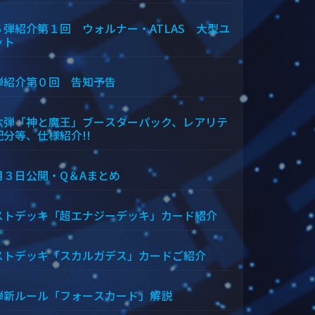
６弾紹介第１回 ウォルナー・ATLAS 大型ユ
ット
弾紹介第０回 告知予告
六弾「神と魔王」ブースターパック、レアリテ
配分等、仕様紹介!!
月３日公開・Q＆Aまとめ
ストデッキ「超エナジーデッキ」カード紹介
ストデッキ「スカルガデス」カードご紹介
弾新ルール「フォースカード」解説