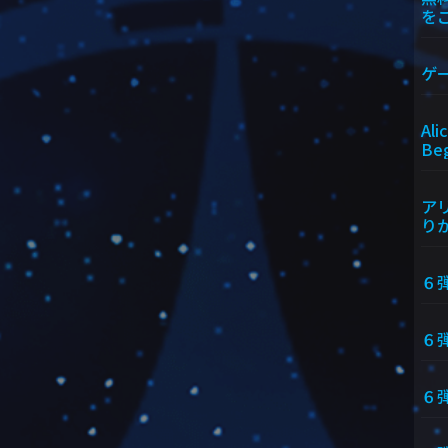
を
ゲ
Ali
Beg
アリ
りか
６
６弾
６