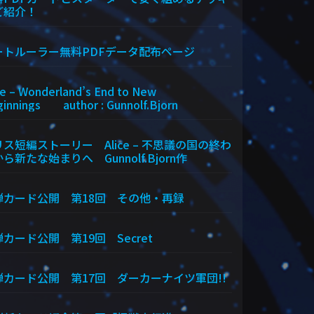
ご紹介！
ートルーラー無料PDFデータ配布ページ
ce – Wonderland’s End to New
innings author : Gunnolf.Bjorn
ス短編ストーリー Alice – 不思議の国の終わ
ら新たな始まりへ Gunnolf.Bjorn作
弾カード公開 第18回 その他・再録
カード公開 第19回 Secret
弾カード公開 第17回 ダーカーナイツ軍団!!