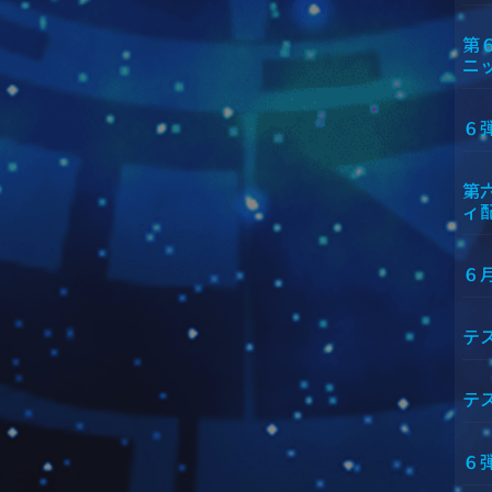
第
ニ
６
第
ィ
６
テ
テ
６