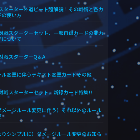
Xスターター外道ビート超解説！その戦術と各カ
ドの使い方
X対戦スターターセット、一部再録カードの能力
等について
X対戦スターターQ＆A
ール変更に伴うテキスト変更カードその他
X対戦スターターセット、新録カード特集!!
ダメージルール変更に伴う）それ以外のルール
更
よりシンプルに）ダメージルール変更のお知ら