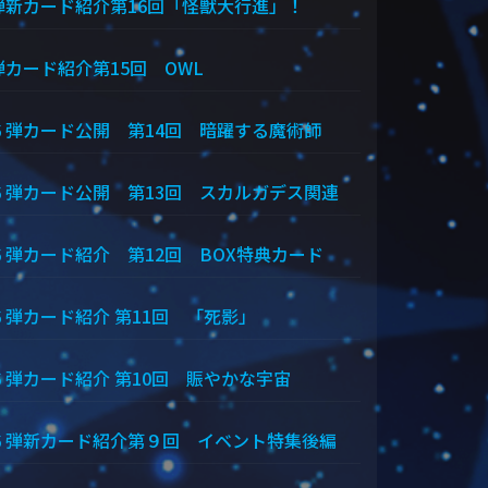
弾新カード紹介第16回「怪獣大行進」！
弾カード紹介第15回 OWL
６弾カード公開 第14回 暗躍する魔術師
６弾カード公開 第13回 スカルガデス関連
６弾カード紹介 第12回 BOX特典カード
６弾カード紹介 第11回 「死影」
６弾カード紹介 第10回 賑やかな宇宙
６弾新カード紹介第９回 イベント特集後編