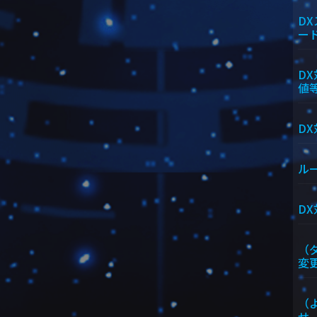
D
ー
D
値
D
ル
D
（
変
（
せ