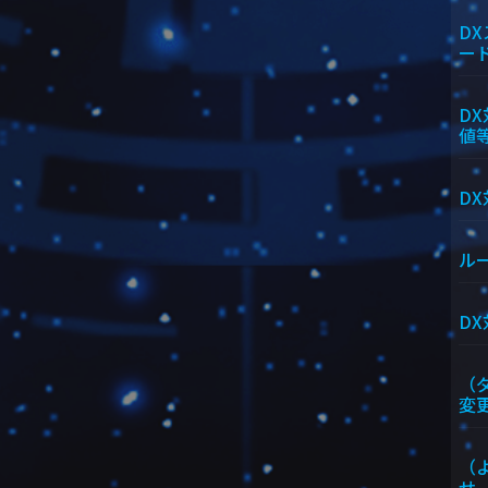
D
ー
D
値
D
ル
D
（
変
（
せ