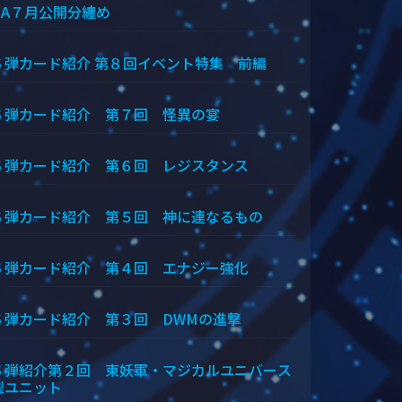
＆A７月公開分纏め
６弾カード紹介 第８回イベント特集 前編
６弾カード紹介 第７回 怪異の宴
６弾カード紹介 第６回 レジスタンス
６弾カード紹介 第５回 神に連なるもの
６弾カード紹介 第４回 エナジー強化
６弾カード紹介 第３回 DWMの進撃
６弾紹介第２回 東妖軍・マジカルユニバース
型ユニット