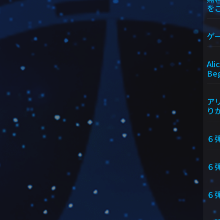
を
ゲ
Ali
Beg
アリ
りか
６
６弾
６