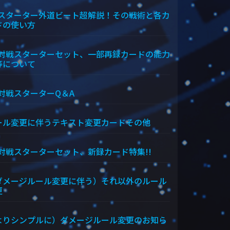
Xスターター外道ビート超解説！その戦術と各カ
ドの使い方
X対戦スターターセット、一部再録カードの能力
等について
X対戦スターターQ＆A
ール変更に伴うテキスト変更カードその他
X対戦スターターセット、新録カード特集!!
ダメージルール変更に伴う）それ以外のルール
更
よりシンプルに）ダメージルール変更のお知ら