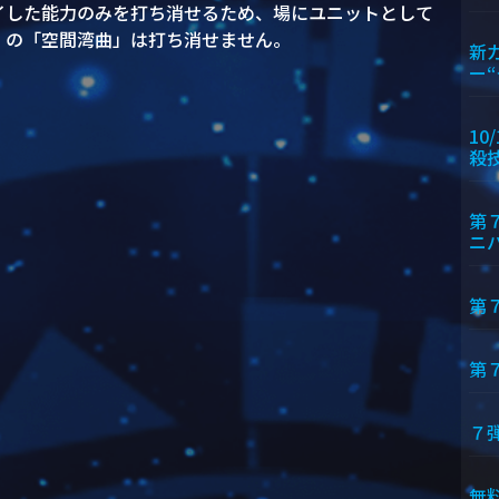
イした能力のみを打ち消せるため、場にユニットとして
』の「空間湾曲」は打ち消せません。
新
ー
10
殺
第
ニ
第
第
７
無