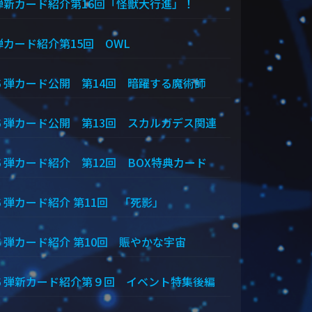
弾新カード紹介第16回「怪獣大行進」！
弾カード紹介第15回 OWL
６弾カード公開 第14回 暗躍する魔術師
６弾カード公開 第13回 スカルガデス関連
６弾カード紹介 第12回 BOX特典カード
６弾カード紹介 第11回 「死影」
６弾カード紹介 第10回 賑やかな宇宙
６弾新カード紹介第９回 イベント特集後編