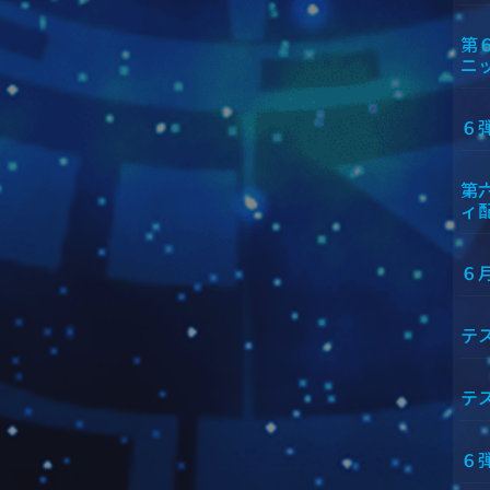
第
ニ
６
第
ィ
６
テ
テ
６