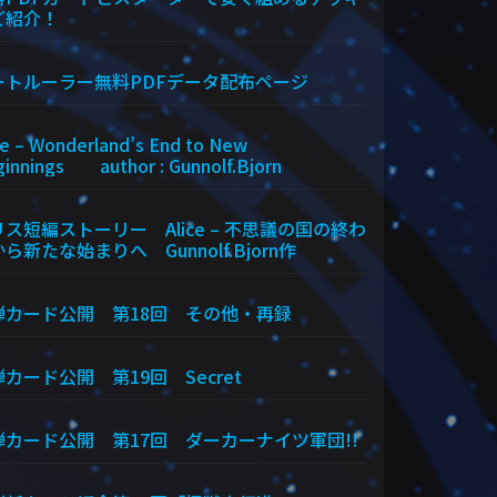
ご紹介！
ートルーラー無料PDFデータ配布ページ
ce – Wonderland’s End to New
innings author : Gunnolf.Bjorn
ス短編ストーリー Alice – 不思議の国の終わ
ら新たな始まりへ Gunnolf.Bjorn作
弾カード公開 第18回 その他・再録
カード公開 第19回 Secret
弾カード公開 第17回 ダーカーナイツ軍団!!