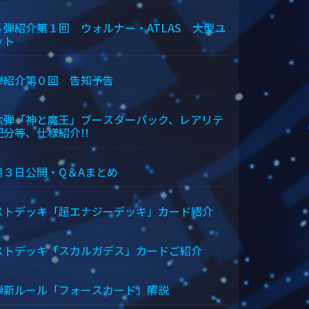
６弾紹介第１回 ウォルナー・ATLAS 大型ユ
ット
弾紹介第０回 告知予告
六弾「神と魔王」ブースターパック、レアリテ
配分等、仕様紹介!!
月３日公開・Q＆Aまとめ
ストデッキ「超エナジーデッキ」カード紹介
ストデッキ「スカルガデス」カードご紹介
弾新ルール「フォースカード」解説