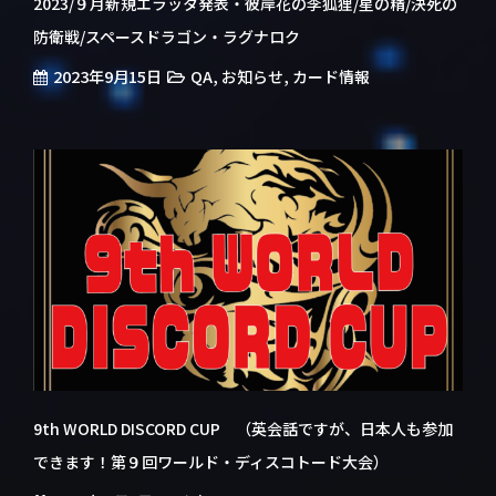
2023/９月新規エラッタ発表・彼岸花の李狐狸/星の精/決死の
防衛戦/スペースドラゴン・ラグナロク
2023年9月15日
,
,
QA
お知らせ
カード情報
9th WORLD DISCORD CUP （英会話ですが、日本人も参加
できます！第９回ワールド・ディスコトード大会）